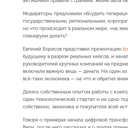
айтишники правили странами, жизнь была бы 
Модераторы предложили обсудить тепереш
государственными, региональными, корпорат
но что происходит в реальном мире, «на зе
планируем делать?
Евгений Борисов представил презентацию (
с
будущему в разрезе реальных кейсов, и нача
руководителей крупных компаний на предме
включали важную вещь — деньги. Ни один из
всё-таки экономика — на что и обратил вни
Делясь собственным опытом работы с компо
один технологический стартап и ни одно по
собственно, заказчика и покупателя всей ист
Говоря о примерах начала цифровой трансф
Веры, после чего рассказал и о других при