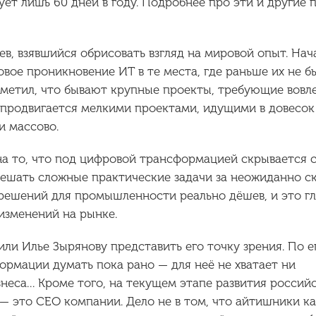
ует лишь 60 дней в году. Подробнее про эти и другие
в, взявшийся обрисовать взгляд на мировой опыт. Нач
вое проникновение ИТ в те места, где раньше их не б
аметил, что бывают крупные проекты, требующие вовл
 продвигается мелкими проектами, идущими в довесок
и массово.
на то, что под цифровой трансформацией скрывается 
ешать сложные практические задачи за неожиданно 
 решений для промышленности реально дёшев, и это г
изменений на рынке.
и Илье Зырянову представить его точку зрения. По е
рмации думать пока рано — для неё не хватает ни
знеса… Кроме того, на текущем этапе развития россий
— это CEO компании. Дело не в том, что айтишники к