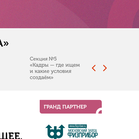
А»
4
Секция №5
Секция №6
«Кадры — где ищем
«Инфраструктура
и какие условия
цифрового завтра»
создаём»
ГРАНД ПАРТНЕР
ЩЕЕ.