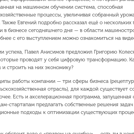
ванная на машинном обучении система, способная
хозяйственные процессы, увеличивая собранный урож
. Также Евгений подробно рассказал ещё о нескольких
и в бизнесе сегодняшнего дня — в области машиностр
обнее с его выступлением можно ознакомиться на виде
ии успеха, Павел Анисимов предложил Григорию Колес
 которые проводят у себя цифровую трансформацию. К
 и строить на них экономику?
нципы работы компании — три сферы бизнеса (рецепту
ьскохозяйственная отрасль), для каждой существует с
рочее. Есть и акселерационная программа, запущенная
ам-стартапам предлагать собственные решения задач
ационные подходы к оптимизации существующих проце
ак обстоит дело с «правом на ошибку» — есть ли в ком