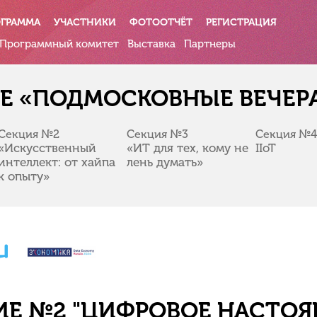
ОГРАММА
УЧАСТНИКИ
ФОТООТЧЁТ
РЕГИСТРАЦИЯ
Программный комитет
Выставка
Партнеры
ССЕ «ПОДМОСКОВНЫЕ ВЕЧЕР
Секция №2
Секция №3
Секция №
«Искусственный
«ИТ для тех, кому не
IIoT
интеллект: от хайпа
лень думать»
к опыту»
ИЕ №2 "ЦИФРОВОЕ НАСТОЯ