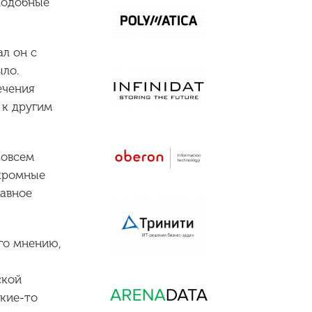
 подобные
ал он с
ыло.
ечения
 к другим
совсем
скромные
лавное
го мнению,
ской
акие-то