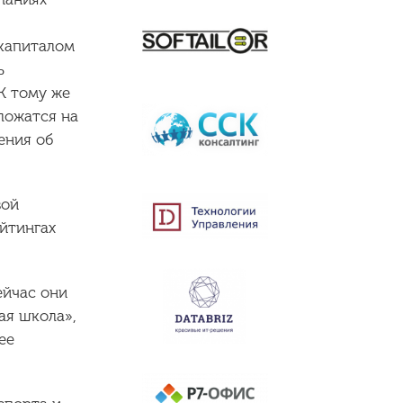
 капиталом
ь
К тому же
ложатся на
ения об
вой
йтингах
ейчас они
ая школа»,
ее