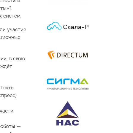
спорта и
аты»?
х систем.
ли участие
ационных
ии, в свою
 ждёт
«Почты
спресс,
 части
Роботы —