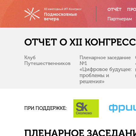
ОТЧЁТ
ПР
XII ежегодный ИТ-Конгресс
Подмосковные
Партнерам
вечера
ОТЧЕТ О XII КОНГРЕ
Клуб
Пленарное заседание
Путешественников
№1
«Цифровое будущее:
проблемы и
решения»
ПРИ ПОДДЕРЖКЕ:
ПЛЕНАРНОЕ ЗАСЕДАН