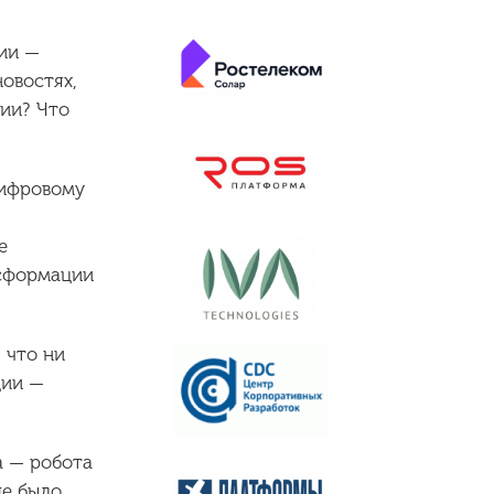
ии —
овостях,
нии? Что
цифровому
е
нсформации
 что ни
ции —
а — робота
ше было