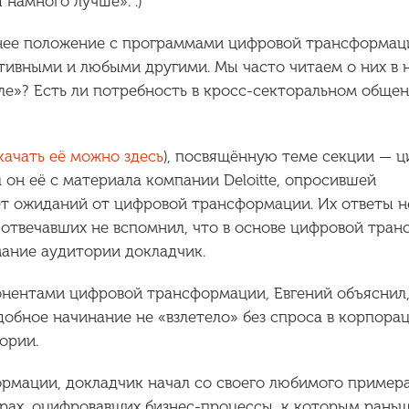
намного лучше». :)
нее положение с программами цифровой трансформац
ивными и любыми другими. Мы часто читаем о них в н
мле»? Есть ли потребность в кросс-секторальном обще
качать её можно здесь
), посвящённую теме секции — 
л он её с материала компании Deloitte, опросившей
т ожиданий от цифровой трансформации. Их ответы н
 отвечавших не вспомнил, что в основе цифровой тра
мание аудитории докладчик.
нентами цифровой трансформации, Евгений объяснил,
добное начинание не «взлетело» без спроса в корпора
ории.
ормации, докладчик начал со своего любимого пример
мерах, оцифровавших бизнес-процессы, к которым рань