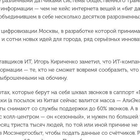
е различными датчиками системы общественного тран
информации — чем не кейс интернета вещей и «биг д
 объединившем в себе несколько десятков разрозненны
 цифровизации Москвы, в разработке которой принима
 и сотни новых идей для города, ряд серьёзных иннов
тавщиков ИТ, Игорь Кириченко заметил, что ИТ-компан
рмации — те, кто не сможет вовремя сообразить, что
выброшенными на обочину.
тах, которые берут на себя шквал звонков в саппорт 
ки (а посылок из Китая сейчас валится масса — АлиЭк
оты снимают со службы поддержки до 60% звонков. А в
с колл-центром — он «сезонный», и нужен по большей
месяц триста тысяч людей, по той или иной причине не
 Мосэнергосбыт, чтобы подать данные со счётчиков. 