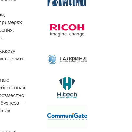
ай,
 примерах
оения,
о.
никову
ак строить
рные
обственная
 совместно
 бизнеса —
ссов
паниях